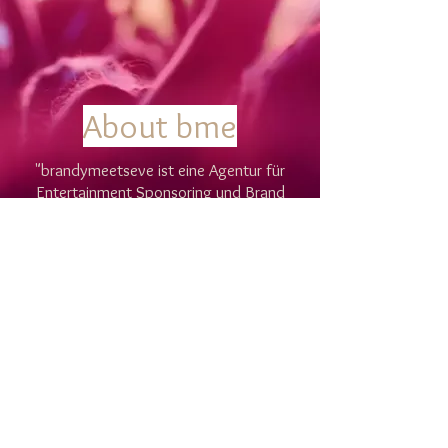
About bme
"brandymeetseve ist eine Agentur für
Entertainment Sponsoring und Brand
Entertainment. Seit 2011 führen wir
Marken und Menschen auf emotionale
Weise nachhaltig zusammen."
Rolf Erni
Inhaber
© 2026 by brandymeetseve